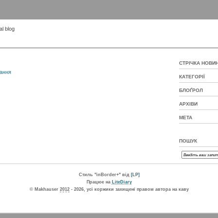
l blog
СТРІЧКА НОВИ
ання
КАТЕГОРІЇ
БЛОҐРОЛ
АРХІВИ
МЕТА
ПОШУК
Стиль "inBorder+" від
[LP]
Працює на
LiteDiary
© Makhauser
2012
- 2026, усі коржики захищені правом автора на каву