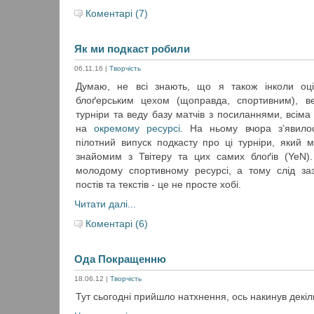
Коментарі (7)
Як ми подкаст робили
06.11.16
|
Творчість
Думаю, не всі знають, що я також інколи оц
блоґерським цехом (щоправда, спортивним), в
турніри та веду базу матчів з посиланнями, всім
на
окремому ресурсі
. На ньому вчора з’явил
пілотний випуск подкасту про ці турніри, який 
знайомим з Твітеру та цих самих блоґів (YeN)
молодому спортивному ресурсі, а тому слід за
постів та текстів - це не просте хобі.
Читати далі...
Коментарі (6)
Ода Покращенню
18.06.12
|
Творчість
Тут сьогодні прийшло натхнення, ось накинув декіл