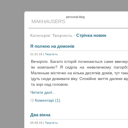
personal blog
MAKHAUSER'S
Стрічка новин
Категорія: Творчість
·
Я полюю на демонів
21.01.19
|
Творчість
Вечоріло. Багато історій починаються саме ввечері
їм компанію? Я сиділа на невеличкому пагорбі 
Маленьке містечко на кілька десятків домів, тут та
їдуть сюди доживати віку. Спокійне життя далеке ві
та зорі над головою.
Читати далі...
Коментарі (1)
Два вікна
05.09.18
|
Творчість