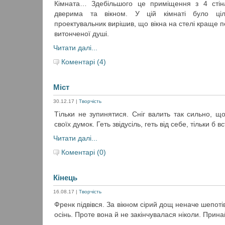
Кімната… Здебільшого це приміщення з 4 сті
дверима та вікном. У цій кімнаті було ціл
проектувальник вирішив, що вікна на стелі краще 
витонченої душі.
Читати далі...
Коментарі (4)
Міст
30.12.17
|
Творчість
Тільки не зупинятися. Сніг валить так сильно, щ
своїх думок. Геть звідусіль, геть від себе, тільки б в
Читати далі...
Коментарі (0)
Кінець
16.08.17
|
Творчість
Френк підвівся. За вікном сірий дощ неначе шепоті
осінь. Проте вона й не закінчувалася ніколи. Прина