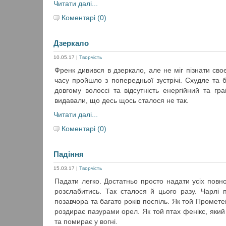
Читати далі...
Коментарі (0)
Дзеркало
10.05.17
|
Творчість
Френк дивився в дзеркало, але не міг пізнати сво
часу пройшло з попередньої зустрічі. Схудле та 
довгому волоссі та відсутність енергійний та гр
видавали, що десь щось сталося не так.
Читати далі...
Коментарі (0)
Падіння
15.03.17
|
Творчість
Падати легко. Достатньо просто надати усіх повн
розслабитись. Так сталося й цього разу. Чарлі 
позавчора та багато років поспіль. Як той Промете
роздирає пазурами орел. Як той птах фенікс, яки
та помирає у вогні.