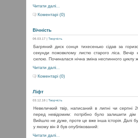
Читати далі...
Коментарі (0)
Вічність
06.03.17
|
Творчість
Багряний диск сонця тихесенько сідав за гориз
секунди пожовклому листю старого ліса. Вечір
силою. Починалася нічна зміна неспинного циклу ж
Читати далі...
Коментарі (0)
Ліфт
03.12.16
|
Творчість
Невеличкий твір, написаний в липні чи серпні 2
перед невідомим: потрібно було залишити дім 
Вийшло не дуже, проте це вже інша історія. Далі бу
у якому він й був опублікований:
Читати далі...