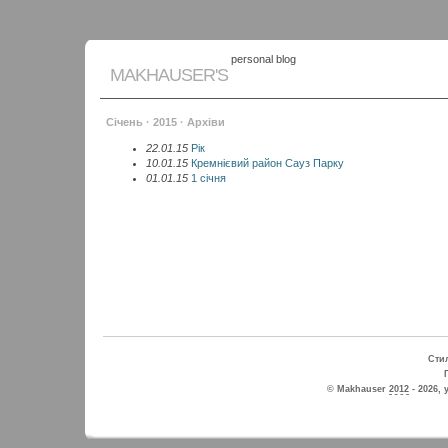
personal blog
MAKHAUSER'S
Січень · 2015 · Архіви
22.01.15
Рік
10.01.15
Кремнієвий район Сауз Парку
01.01.15
1 січня
Стил
© Makhauser
2012
- 2026, 