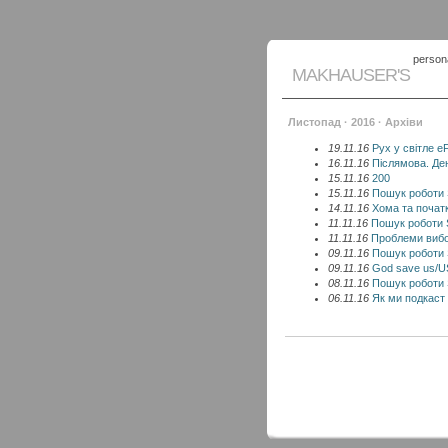
persona
MAKHAUSER'S
Листопад · 2016 · Архіви
19.11.16
Рух у світле e
16.11.16
Післямова. Ден
15.11.16
200
15.11.16
Пошук роботи
14.11.16
Хома та початк
11.11.16
Пошук роботи
11.11.16
Проблеми виб
09.11.16
Пошук роботи
09.11.16
God save us/U
08.11.16
Пошук роботи
06.11.16
Як ми подкаст