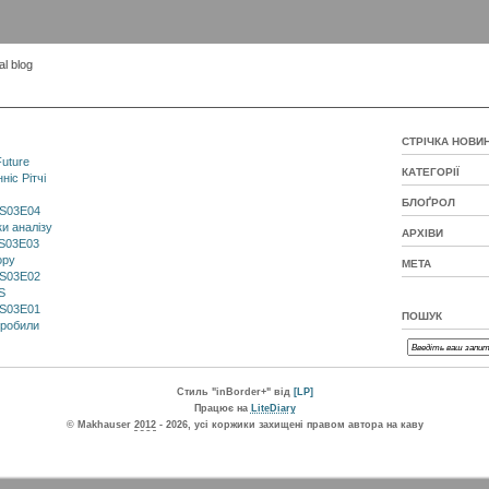
l blog
СТРІЧКА НОВИ
Future
КАТЕГОРІЇ
ніс Рітчі
БЛОҐРОЛ
 S03E04
и аналізу
АРХІВИ
 S03E03
ору
МЕТА
 S03E02
S
 S03E01
ПОШУК
 робили
Стиль "inBorder+" від
[LP]
Працює на
LiteDiary
© Makhauser
2012
- 2026, усі коржики захищені правом автора на каву