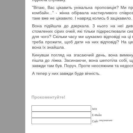
"Вітаю, Вас цікавить унікальна пропозиція? Ми 
комбайн..." - жінка обірвала настирливого співроз
таке вже не цікавило. І навряд колись б зацікавило.
Вона підійшла до дзеркала. З нього на неї ди
стомлених сірих очей, які тільки підкреслювали си
для чого? Скільки часу ми шукаємо відповіді на ці 
треба прожити, щоб дати на них відповіді? На це
вона їх знайшла.
Кинувши погляд на згасаючий день, вона вимкнул
пішла до ліжка. Засинаючи, вона шепотіла собі, 
завжди там був. Поруч. Проте неосяжним та недос
А тепер у них завжди буде вічність.
Прокоментуйте!
Ім'я
Е-Мейл
опціонально
Сайт