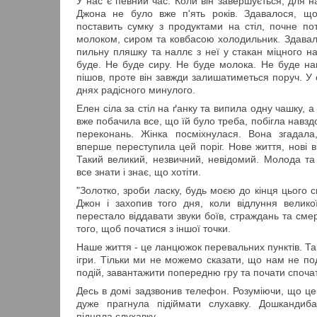
У нас є певний час. Коли він завершується, для на
Джона не було вже п'ять років. Здавалося, що
поставить сумку з продуктами на стіл, почне по
молоком, сиром та ковбасою холодильник. Здавало
пильну пляшку та наллє з неї у стакан міцного н
буде. Не буде сиру. Не буде молока. Не буде н
пішов, проте він завжди залишатиметься поруч. У с
днях радісного минулого.
Елен сіла за стіл на ґанку та випила одну чашку, а 
вже побачила все, що їй було треба, побігла навздог
переконань. Жінка посміхнулася. Вона згадала
вперше переступила цей поріг. Нове життя, нові ві
Такий великий, незвичний, невідомий. Молода та
все знати і знає, що хотіти.
"Золотко, зроби ласку, будь моєю до кінця цього св
Джон і захопив того дня, коли відлуння велико
перестало віддавати звуки боїв, страждань та смер
того, щоб початися з іншої точки.
Наше життя - це ланцюжок перевальних пунктів. Такі
ігри. Тільки ми не можемо сказати, що нам не по
подій, завантажити попередню гру та почати спочат
Десь в домі задзвонив телефон. Розуміючи, що це 
дуже прагнула підіймати слухавку. Дошкандиб
підняла слухавку.