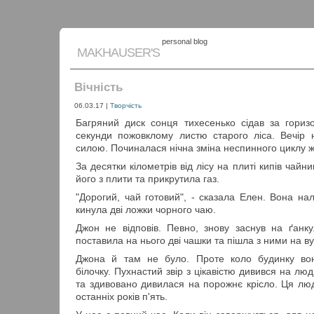
personal blog
MAKHAUSER'S
Вічність
06.03.17
|
Творчість
Багряний диск сонця тихесенько сідав за гориз
секунди пожовклому листю старого ліса. Вечір
силою. Починалася нічна зміна неспинного циклу ж
За десятки кілометрів від лісу на плиті кипів чайн
його з плити та прикрутила газ.
"Дорогий, чай готовий", - сказала Елен. Вона на
кинула дві ложки чорного чаю.
Джон не відповів. Певно, знову заснув на ґанку
поставила на нього дві чашки та пішла з ними на в
Джона й там не було. Проте коло будинку во
білочку. Пухнастий звір з цікавістю дивився на лю
та здивовано дивилася на порожнє крісло. Ця л
останніх років п'ять.