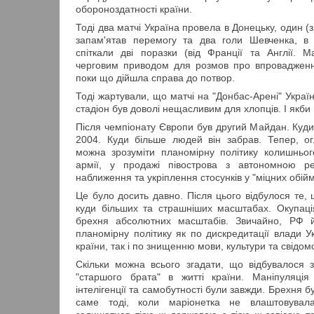
обороноздатності країни.
Тоді два матчі Україна провела в Донецьку, один (з
запам'ятав перемогу та два голи Шевченка, в
спіткали дві поразки (від Франції та Англії. 
черговим приводом для розмов про впровадження
поки що дійшла справа до потвор.
Тоді жартували, що матчі на "Донбас-Арені" Україна
стадіон був доволі нещасливим для хлопців. І якби
Після чемпіонату Європи був другий Майдан. Куди
2004. Куди більше людей він забрав. Тепер, ог
можна зрозуміти планомірну політику колишньог
армії, у продажі півострова з автономною ре
наближення та укріплення стосунків у "міцних обійм
Це було досить давно. Після цього відбулося те,
куди більших та страшніших масштабах. Окупація
брехня абсолютних масштабів. Звичайно, РФ 
планомірну політику як по дискредитації влади У
країни, так і по знищенню мови, культури та свідомо
Скільки можна всього згадати, що відбувалося з
"старшого брата" в житті країни. Маніпуляція
інтелігенції та самобутності були завжди. Брехня 
саме тоді, коли маріонетка не влаштовувал