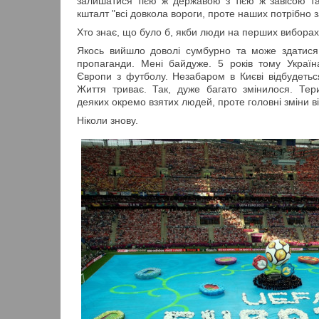
залишатися тією ж державою з тією ж завісою т
кшталт "всі довкола вороги, проте наших потрібно 
Хто знає, що було б, якби люди на перших вибора
Якось вийшло доволі сумбурно та може здатися
пропаганди. Мені байдуже. 5 років тому Украї
Європи з футболу. Незабаром в Києві відбудеться
Життя триває. Так, дуже багато змінилося. Тер
деяких окремо взятих людей, проте головні зміни 
Ніколи знову.