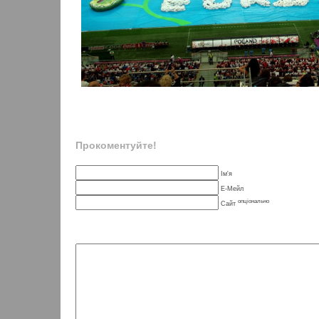
Прокоментуйте!
Ім'я
Е-Мейл
опціонально
Сайт