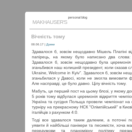
personal blog
MAKHAUSER'S
Вічність тому
08.06.17
|
Думки
Здавалося б, зовсім нещодавно Мішель Платіні ві
папірець, на якому було написано два слова: "
Здавалося б, зовсім нещодавно була церемонія 
зганьбився наш колишній президент, коли сказав с
Ukraine, Welcome in Kyiv". Здавалося б, зовсім н
зганьбилася у Давосі, коли не змогла вимовити ф
Але насправді, це було давно. Цілу вічність тому.
Мабуть, це перший пост на цьому блозі, у якому до
5 років тому відбулася церемонія відкриття чемпі
Україна та сусідня Польща провели чемпіонат на в
турніру на прекрасному НСК "Олімпійський" в Києві
італійців з рахунком 4:0.
Тоді все здавалося таким далеким, а поточні п
уявити й найбільші панікери та песимісти, хоча ма
передумови та планомірну політику през